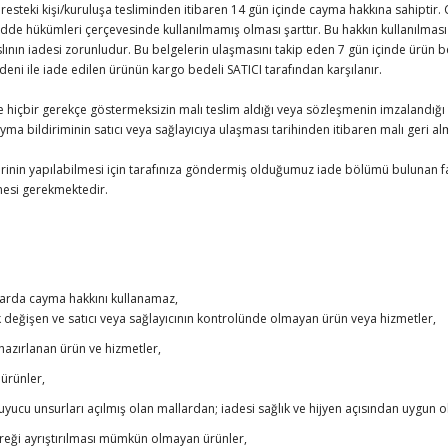
steki kişi/kuruluşa tesliminden itibaren 14 gün içinde cayma hakkına sahiptir. C
de hükümleri çerçevesinde kullanılmamış olması şarttır. Bu hakkın kullanılması h
aslının iadesi zorunludur. Bu belgelerin ulaşmasını takip eden 7 gün içinde ürün b
eni ile iade edilen ürünün kargo bedeli SATICI tarafından karşılanır.
e hiçbir gerekçe göstermeksizin malı teslim aldığı veya sözleşmenin imzalandığı 
bildiriminin satıcı veya sağlayıcıya ulaşması tarihinden itibaren malı geri al
mlerinin yapılabilmesi için tarafınıza göndermiş olduğumuz iade bölümü bulunan fa
lmesi gerekmektedir.
mlarda cayma hakkını kullanamaz,
ak değişen ve satıcı veya sağlayıcının kontrolünde olmayan ürün veya hizmetler,
a hazırlanan ürün ve hizmetler,
ürünler,
yucu unsurları açılmış olan mallardan; iadesi sağlık ve hijyen açısından uygun 
reği ayrıştırılması mümkün olmayan ürünler,