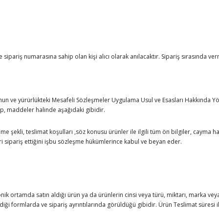
 sipariş numarasına sahip olan kişi alıcı olarak anılacaktır. Sipariş sırasında vermi
un ve yürürlükteki Mesafeli Sözleşmeler Uygulama Usul ve Esasları Hakkında Yöne
, maddeler halinde aşağıdaki gibidir.
ödeme şekli, teslimat koşulları ,söz konusu ürünler ile ilgili tüm ön bilgiler, caym
eri sipariş ettiğini işbu sözleşme hükümlerince kabul ve beyan eder.
nik ortamda satın aldığı ürün ya da ürünlerin cinsi veya türü, miktarı, marka veya
ediği formlarda ve sipariş ayrıntılarında görüldüğü gibidir. Ürün Teslimat süresi i