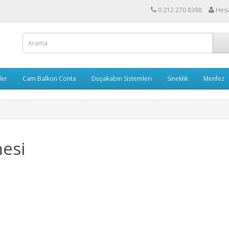
0 212 270 8388
Hes
ler
Cam Balkon Conta
Duşakabin Sistemleri
Sineklik
Menfez
mesi