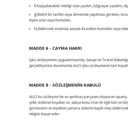
f) Kopyalanabilir niteliği olan yazılım, bilgisayar yazılımı, 
g) Belirli bir tarihte veya dönemde yapılması gereken, ko
ilişkin ürün veya hizmetler,
h) Elektronik ortamda anında ifa edilen hizmetler veya tüke
MADDE 6 - CAYMA HAKKI
İşbu sözleşmenin uygulanmasında, Sanayi ve Ticaret Bakanlığınc
gerçekleşmesi durumunda ALICI işbu sözleşmenin tüm koşulları
MADDE 8 - SÖZLEŞMENİN KABULÜ
ALICI bu sözleşme'de ve ayrılmaz parçasını oluşturan sipariş-
şekli, teslimat koşulları vs. satışa konu Ürün ile ilgili tüm ön
görmesinin ve teyidinin yanısıra sisteme kayıtlı olan elektro
ettiğini beyan eder.