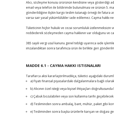
Alıcı, sözleşme konusu ürürünün kendisine veya gösterdiği adre
email veya telefon ile bildirimde bulunulması ve ürünün 5. mad
gönderildiğine ilişkin kargo teslim tutanağı örneği ile fatura 
varsa sair yasal yükümlülükler iade edilemez. Cayma hakkı ned
Tüketicinin hiçbir hukuki ve cezai sorumluluk üstlenmeksizin v
reddederek sözleşmeden cayma hakkının var olduğunu ve cayma 
385 sayılı vergi usul kanunu genel tebliği uyarınca iade işle
imzalandıktan sonra tarafımıza ürün ile birlikte geri gönderi
MADDE 6.1 - CAYMA HAKKI ISTISNALARI
Taraflarca aksi kararlaştırılmadıkça, tüketici aşağıdaki duru
a) Fiyatı finansal piyasalardaki dalgalanmalara bağlı olar
b) Alıcının özel isteği veya kişisel ihtiyaçları doğrultusund
c) Çabuk bozulabilen veya son kullanma tarihi geçebilecek 
d) Tesliminden sonra ambalaj, bant, mühür, paket gibi koru
e) Tesliminden sonra başka ürünlerle karışan ve doğası ge