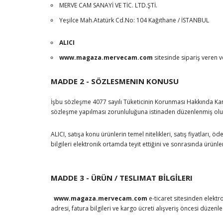
MERVE CAM SANAYİ VE TİC. LTD.ŞTİ.
Yeşilce Mah.Atatürk Cd.No: 104 Kağıthane / İSTANBUL
ALICI
www.magaza.mervecam.com
sitesinde sipariş veren ve
MADDE 2 - SÖZLESMENIN KONUSU
İşbu sözleşme 4077 sayılı Tüketicinin Korunması Hakkında Kan
sözleşme yapılması zorunluluğuna istinaden düzenlenmiş olup
ALICI, satışa konu ürünlerin temel nitelikleri, satış fiyatları, 
bilgileri elektronik ortamda teyit ettiğini ve sonrasında ürünl
MADDE 3 - ÜRÜN / TESLIMAT BİLGİLERI
www.magaza.mervecam.com
e-ticaret sitesinden elektro
adresi, fatura bilgileri ve kargo ücreti alışveriş öncesi düzenl