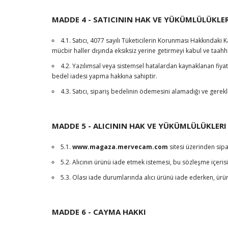
MADDE 4 - SATICININ HAK VE YÜKÜMLÜLÜKLER
4.1. Satıcı, 4077 sayılı Tüketicilerin Korunması Hakkında
mücbir haller dışında eksiksiz yerine getirmeyi kabul ve taahh
4.2. Yazılımsal veya sistemsel hatalardan kaynaklanan fiyat 
bedel iadesi yapma hakkına sahiptir.
4.3. Satıcı, sipariş bedelinin ödemesini alamadığı ve gerek
MADDE 5 - ALICININ HAK VE YÜKÜMLÜLÜKLERI
5.1.
www.magaza.mervecam.com
sitesi üzerinden sipa
5.2. Alıcının ürünü iade etmek istemesi, bu sözleşme içer
5.3. Olası iade durumlarında alıcı ürünü iade ederken, ü
MADDE 6 - CAYMA HAKKI