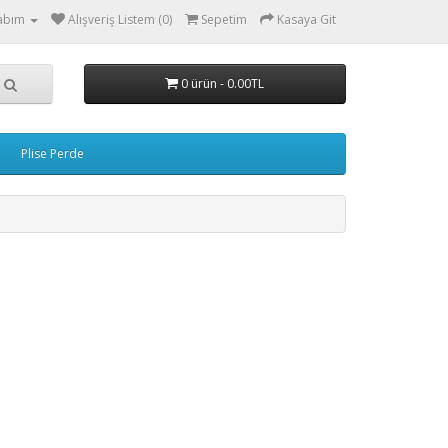
abım
Alışveriş Listem (0)
Sepetim
Kasaya Git
0 ürün - 0.00TL
Plise Perde