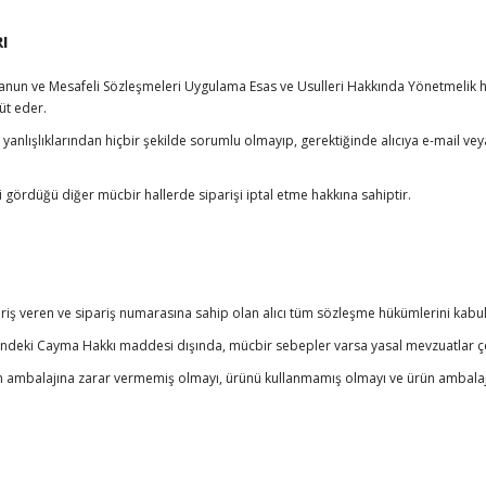
I
ki Kanun ve Mesafeli Sözleşmeleri Uygulama Esas ve Usulleri Hakkında Yönetmeli
üt eder.
yanlışlıklarından hiçbir şekilde sorumlu olmayıp, gerektiğinde alıcıya e-mail veya 
li gördüğü diğer mücbir hallerde siparişi iptal etme hakkına sahiptir.
riş veren ve sipariş numarasına sahip olan alıcı tüm sözleşme hükümlerini kabul 
isindeki Cayma Hakkı maddesi dışında, mücbir sebepler varsa yasal mevzuatlar ç
rün ambalajına zarar vermemiş olmayı, ürünü kullanmamış olmayı ve ürün ambala