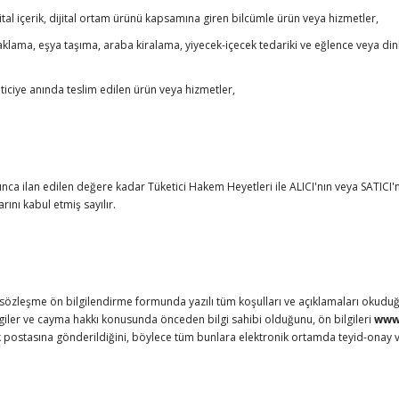
dijital içerik, dijital ortam ürünü kapsamına giren bilcümle ürün veya hizmetler,
naklama, eşya taşıma, araba kiralama, yiyecek-içecek tedariki ve eğlence veya 
ticiye anında teslim edilen ürün veya hizmetler,
a ilan edilen değere kadar Tüketici Hakem Heyetleri ile ALICI'nın veya SATICI'nı
nı kabul etmiş sayılır.
sözleşme ön bilgilendirme formunda yazılı tüm koşulları ve açıklamaları okuduğunu
 bilgiler ve cayma hakkı konusunda önceden bilgi sahibi olduğunu, ön bilgileri
www
nik postasına gönderildiğini, böylece tüm bunlara elektronik ortamda teyid-onay