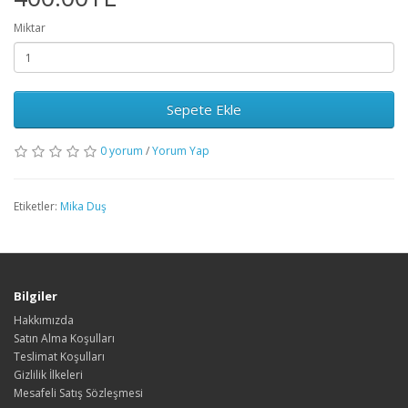
Miktar
Sepete Ekle
0 yorum
/
Yorum Yap
Etiketler:
Mika Duş
Bilgiler
Hakkımızda
Satın Alma Koşulları
Teslimat Koşulları
Gizlilik İlkeleri
Mesafeli Satış Sözleşmesi